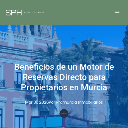
Beneficios de un Motor de
Reservas Directo para
Propietarios en Murcia
Mar 31, 2026
Por
Promurcia
Inmobiliarios