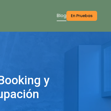
Blog
En Pruebas
Booking y
upación