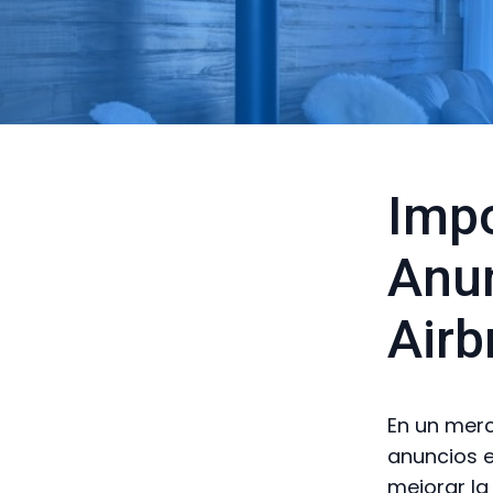
Impo
Anun
Airb
En un merc
anuncios e
mejorar la