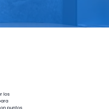
r
r los
para
son puntos