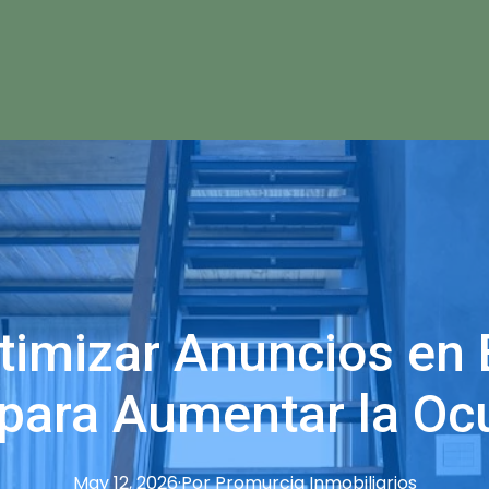
imizar Anuncios en 
 para Aumentar la Oc
May 12, 2026
·
Por
Promurcia
Inmobiliarios