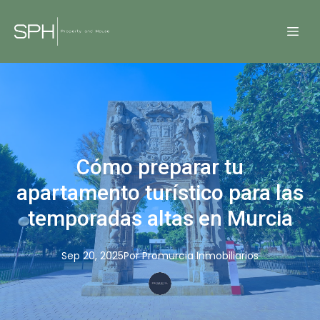
Cómo preparar tu
apartamento turístico para las
temporadas altas en Murcia
Sep 20, 2025
Por
Promurcia
Inmobiliarios