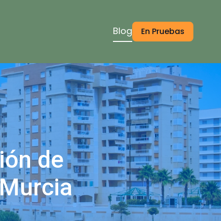
Blog
En Pruebas
ión de
 Murcia