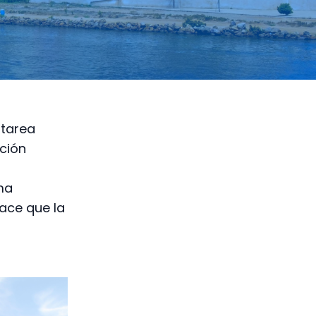
 tarea
ción
ima
hace que la