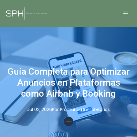
Guía Completa para Optimizar
Anuncios en Plataformas
como Airbnb y Booking
Jul 02, 2026
Por
Promurcia
Inmobiliarios