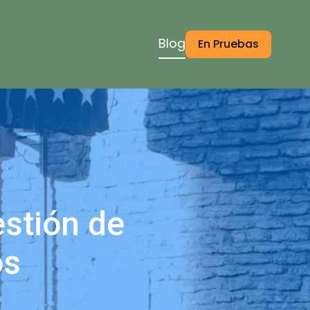
Blog
En Pruebas
estión de
os