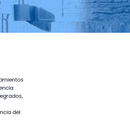
jamientos
gencia
tegrados,
ncia del