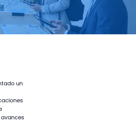
entado un
icaciones
a
s avances