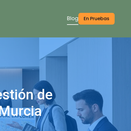
Blog
En Pruebas
estión de
 Murcia