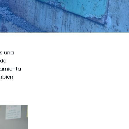
es una
 de
rramienta
ambién